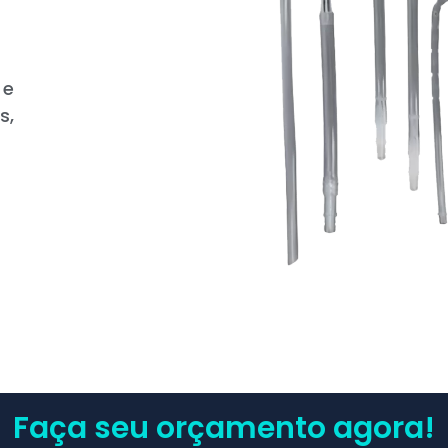
 e
s,
Faça seu orçamento agora!