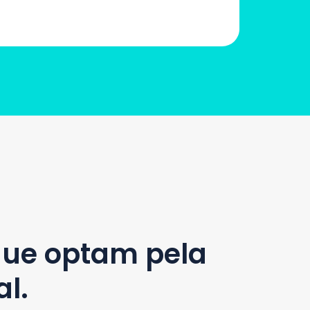
que optam pela
l.