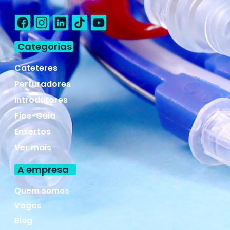
Categorias
Cateteres
Perfuradores
Introdutores
Fios-Guia
Enxertos
Ver mais
A empresa
Quem somos
Vagas
Blog