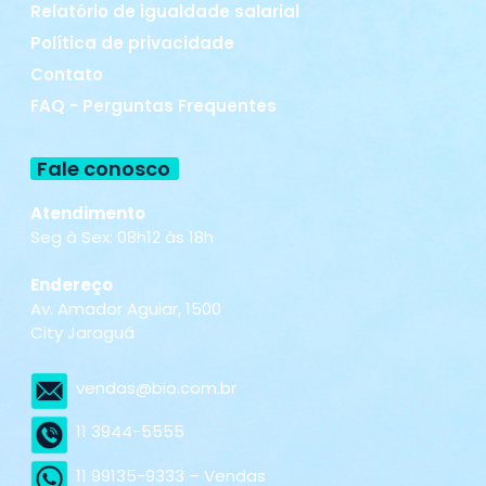
Relatório de igualdade salarial
Política de privacidade
Contato
FAQ - Perguntas Frequentes
Fale conosco
Atendimento
Seg à Sex: 08h12 às 18h
Endereço
Av. Amador Aguiar, 1500
City Jaraguá
vendas@bio.com.br
11 3944-5555
11 99135-9333 – Vendas