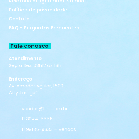
Relatório de igualdade salarial
Política de privacidade
Contato
FAQ - Perguntas Frequentes
Fale conosco
Atendimento
Seg à Sex: 08h12 às 18h
Endereço
Av. Amador Aguiar, 1500
City Jaraguá
vendas@bio.com.br
11 3944-5555
11 99135-9333 – Vendas