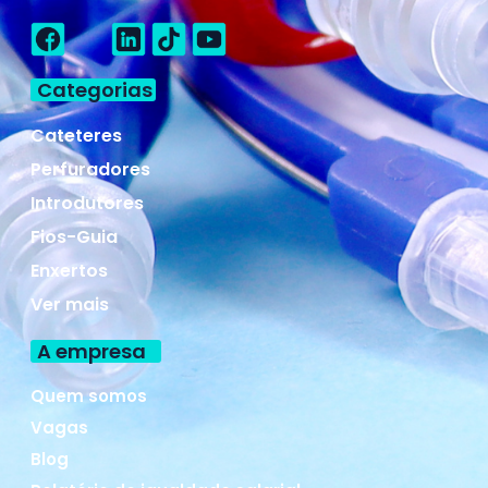
Categorias
Cateteres
Perfuradores
Introdutores
Fios-Guia
Enxertos
Ver mais
A empresa
Quem somos
Vagas
Blog