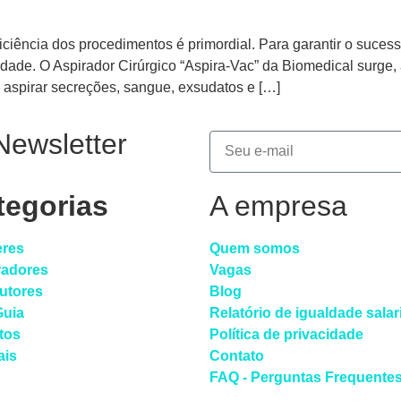
ficiência dos procedimentos é primordial. Para garantir o suce
idade. O Aspirador Cirúrgico “Aspira-Vac” da Biomedical surge
e aspirar secreções, sangue, exsudatos e […]
Newsletter
tegorias
A empresa
eres
Quem somos
radores
Vagas
dutores
Blog
Guia
Relatório de igualdade salar
tos
Política de privacidade
ais
Contato
FAQ - Perguntas Frequente