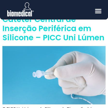
Tecnologia
Cateter Central de
Inserção Periférica em
Silicone – PICC Uni Lúmen