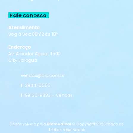
Fale conosco
Atendimento
Seg à Sex: 08h12 às 18h
Endereço
Av. Amador Aguiar, 1500
City Jaraguá
vendas@bio.com.br
11 3944-5555
11 99135-9333 – Vendas
Desenvolvido pela
Biomedical
© Copyright 2026 todos os
direitos reservados.