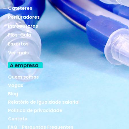
Cateteres
Perfuradores
Introdutores
Fios-Guia
Enxertos
Ver mais
A empresa
Quem somos
Vagas
Blog
Relatório de igualdade salarial
Política de privacidade
Contato
FAQ - Perguntas Frequentes