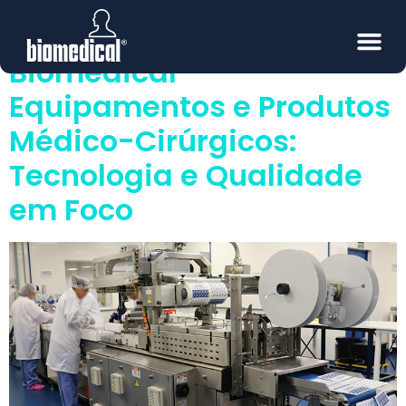
Cirúrgicos
Biomedical
Equipamentos e Produtos
Médico-Cirúrgicos:
Tecnologia e Qualidade
em Foco