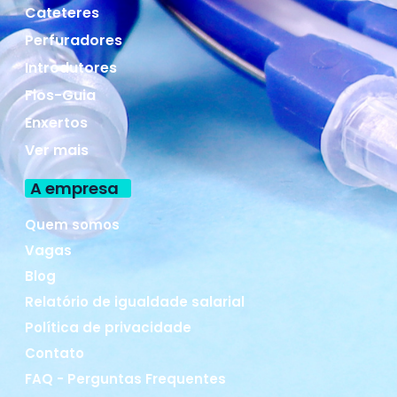
Cateteres
Perfuradores
Introdutores
Fios-Guia
Enxertos
Ver mais
A empresa
Quem somos
Vagas
Blog
Relatório de igualdade salarial
Política de privacidade
Contato
FAQ - Perguntas Frequentes