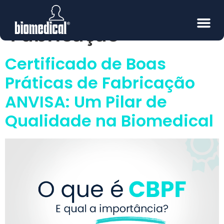
Rigorosos de
Fabricação
Certificado de Boas
Práticas de Fabricação
ANVISA: Um Pilar de
Qualidade na Biomedical