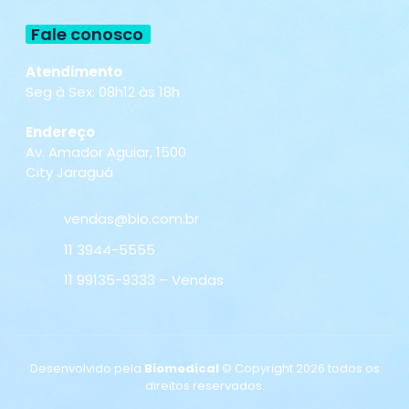
Fale conosco
Atendimento
Seg à Sex: 08h12 às 18h
Endereço
Av. Amador Aguiar, 1500
City Jaraguá
vendas@bio.com.br
11 3944-5555
11 99135-9333 – Vendas
Desenvolvido pela
Biomedical
© Copyright 2026 todos os
direitos reservados.