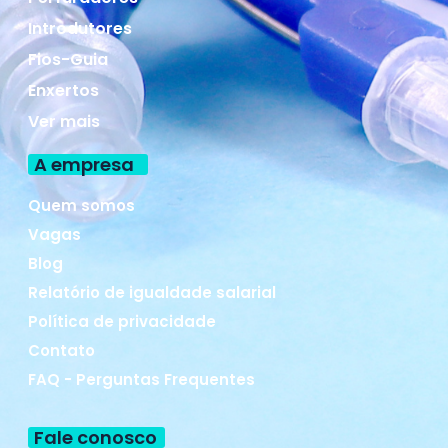
Introdutores
Fios-Guia
Enxertos
Ver mais
A empresa
Quem somos
Vagas
Blog
Relatório de igualdade salarial
Política de privacidade
Contato
FAQ - Perguntas Frequentes
Fale conosco