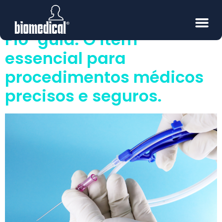
médica
Fio-guia: O item
essencial para
procedimentos médicos
precisos e seguros.