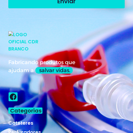
Enviar
Fabricando produtos que
ajudam a
salvar vidas.
Categorias
Cateteres
Perfuradores