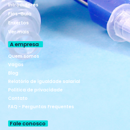
Introdutores
Fios-Guia
Enxertos
Ver mais
A empresa
Quem somos
Vagas
Blog
Relatório de igualdade salarial
Política de privacidade
Contato
FAQ - Perguntas Frequentes
Fale conosco