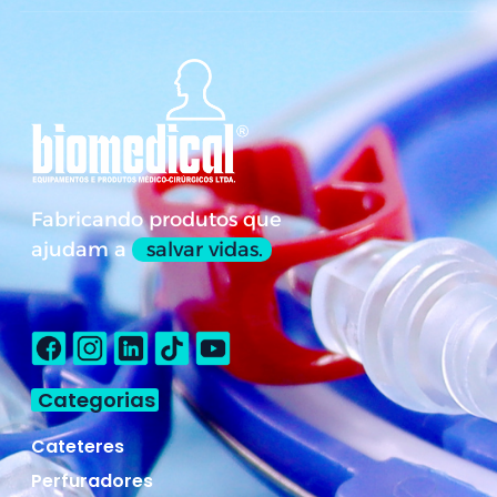
Fabricando produtos que
ajudam a
salvar vidas.
Categorias
Cateteres
Perfuradores