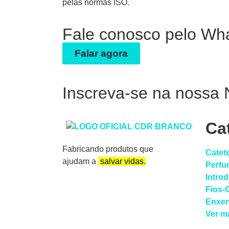
pelas normas ISO.
Fale conosco pelo Wh
Falar agora
Inscreva-se na nossa 
Ca
Fabricando produtos que
Catet
ajudam a
salvar vidas.
Perfu
Intro
Fios-
Enxer
Ver m