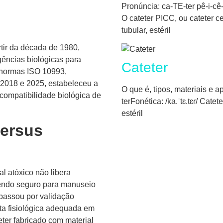
Pronúncia: ca-TE-ter pê-i-cê-
O cateter PICC, ou cateter ce
tubular, estéril
rtir da década de 1980,
ências biológicas para
Cateter
e normas ISO 10993,
 2018 e 2025, estabeleceu a
O que é, tipos, materiais e a
 compatibilidade biológica de
terFonética: /ka.ˈtɛ.tɛɾ/ Cate
estéril
ersus
l atóxico não libera
sendo seguro para manuseio
 passou por validação
ta fisiológica adequada em
ter fabricado com material