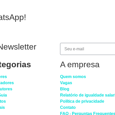
atsApp!
Newsletter
tegorias
A empresa
eres
Quem somos
radores
Vagas
dutores
Blog
Guia
Relatório de igualdade salar
tos
Política de privacidade
ais
Contato
FAQ - Perguntas Frequente