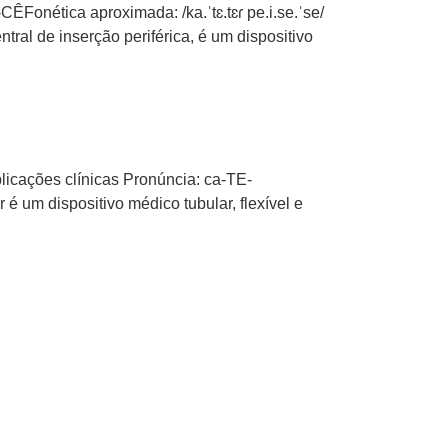
CÊFonética aproximada: /ka.ˈtɛ.tɛɾ pe.i.se.ˈse/
ntral de inserção periférica, é um dispositivo
plicações clínicas Pronúncia: ca-TE-
ter é um dispositivo médico tubular, flexível e