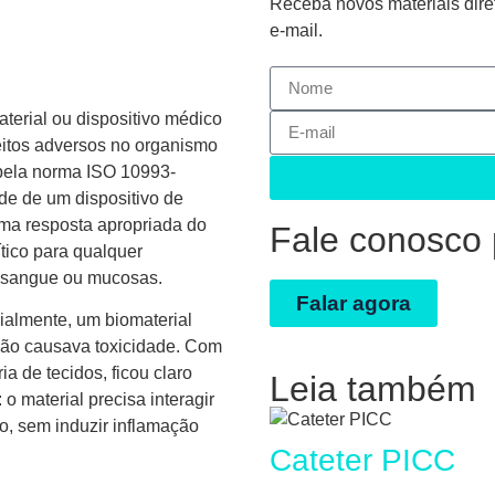
Receba novos materiais dire
e-mail.
erial ou dispositivo médico
itos adversos no organismo
 pela norma ISO 10993-
de de um dispositivo de
ma resposta apropriada do
Fale conosco
ítico para qualquer
s, sangue ou mucosas.
Falar agora
cialmente, um biomaterial
não causava toxicidade. Com
a de tecidos, ficou claro
Leia também
o material precisa interagir
o, sem induzir inflamação
Cateter PICC