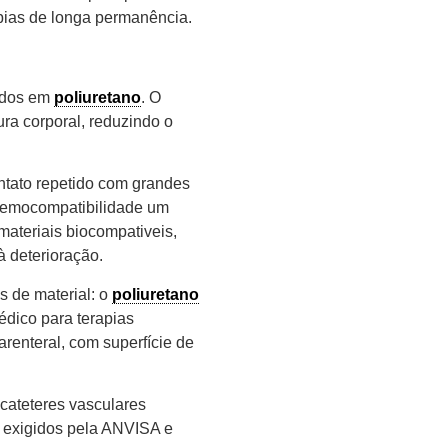
pias de longa permanência.
ados em
poliuretano
. O
ra corporal, reduzindo o
tato repetido com grandes
hemocompatibilidade um
m materiais biocompativeis,
à deterioração.
 de material: o
poliuretano
édico para terapias
renteral, com superfície de
cateteres vasculares
exigidos pela ANVISA e