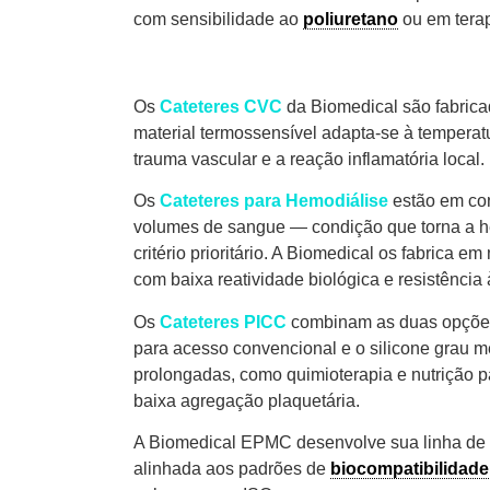
com sensibilidade ao
poliuretano
ou em tera
Os
Cateteres CVC
da Biomedical são fabric
material termossensível adapta-se à temperatu
trauma vascular e a reação inflamatória local.
Os
Cateteres para Hemodiálise
estão em con
volumes de sangue — condição que torna a 
critério prioritário. A Biomedical os fabrica e
com baixa reatividade biológica e resistência 
Os
Cateteres PICC
combinam as duas opções
para acesso convencional e o silicone grau m
prolongadas, como quimioterapia e nutrição pa
baixa agregação plaquetária.
A Biomedical EPMC desenvolve sua linha de 
alinhada aos padrões de
biocompatibilidade