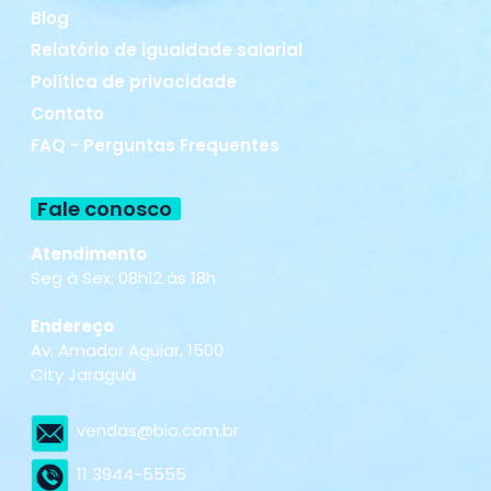
Blog
Relatório de igualdade salarial
Política de privacidade
Contato
FAQ - Perguntas Frequentes
Fale conosco
Atendimento
Seg à Sex: 08h12 às 18h
Endereço
Av. Amador Aguiar, 1500
City Jaraguá
vendas@bio.com.br
11 3944-5555