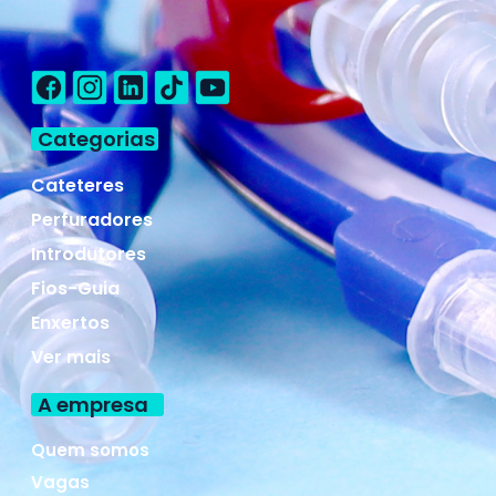
Categorias
Cateteres
Perfuradores
Introdutores
Fios-Guia
Enxertos
Ver mais
A empresa
Quem somos
Vagas