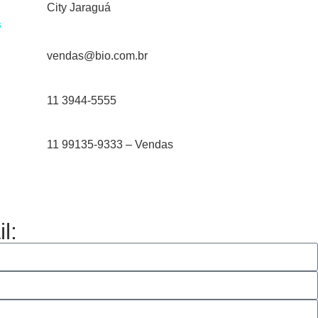
City Jaraguá
s
vendas@bio.com.br
11 3944-5555
11 99135-9333 – Vendas
l: