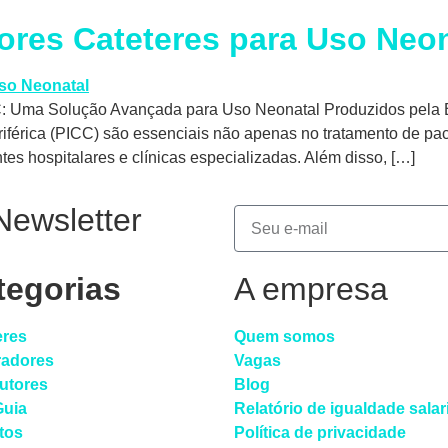
ores Cateteres para Uso Neo
CC: Uma Solução Avançada para Uso Neonatal Produzidos pela Bi
Periférica (PICC) são essenciais não apenas no tratamento de
es hospitalares e clínicas especializadas. Além disso, […]
Newsletter
tegorias
A empresa
eres
Quem somos
radores
Vagas
dutores
Blog
Guia
Relatório de igualdade salar
tos
Política de privacidade