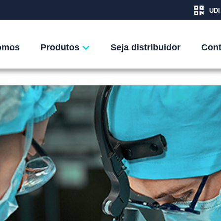
UDI
te para Redução de Custos e
omos
Produtos
Seja distribuidor
Cont