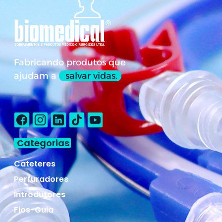
Fabricando produtos que
ajudam a
salvar vidas.
Categorias
Cateteres
Perfuradores
Introdutores
Fios-Guia