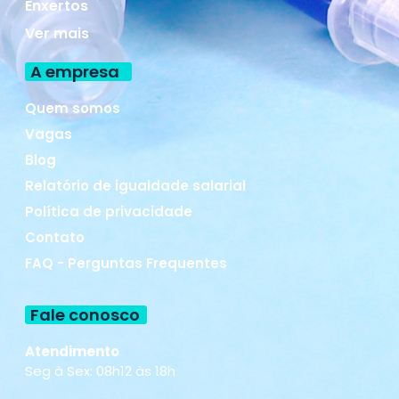
Enxertos
Ver mais
A empresa
Quem somos
Vagas
Blog
Relatório de igualdade salarial
Política de privacidade
Contato
FAQ - Perguntas Frequentes
Fale conosco
Atendimento
Seg à Sex: 08h12 às 18h