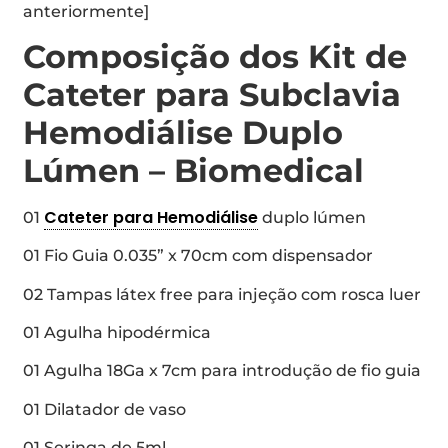
anteriormente]
Composição dos Kit de
Cateter para Subclavia
Hemodiálise Duplo
Lúmen – Biomedical
Cateter para Hemodiálise
01
duplo lúmen
01 Fio Guia 0.035” x 70cm com dispensador​
02 Tampas látex free para injeção com rosca luer
01 Agulha hipodérmica
01 Agulha 18Ga x 7cm para introdução de fio guia
01 Dilatador de vaso
01 Seringa de 5ml