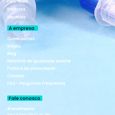
Fios-Guia
Enxertos
Ver mais
A empresa
Quem somos
Vagas
Blog
Relatório de igualdade salarial
Política de privacidade
Contato
FAQ - Perguntas Frequentes
Fale conosco
Atendimento
Seg à Sex: 08h12 às 18h