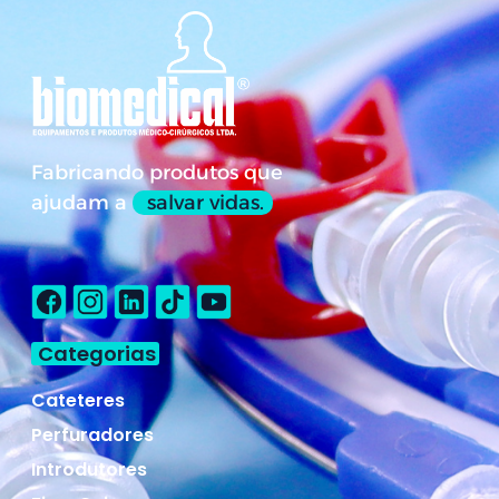
Fabricando produtos que
ajudam a
salvar vidas.
Categorias
Cateteres
Perfuradores
Introdutores