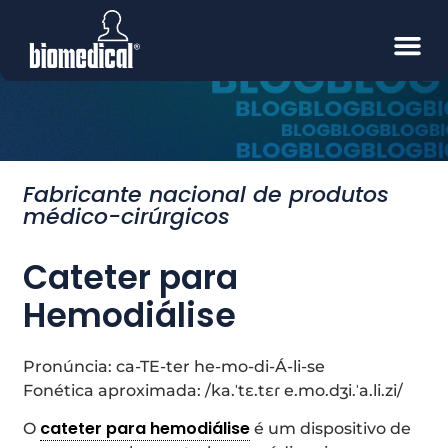
Fabricante nacional de produtos
médico-cirúrgicos
Cateter para
Hemodiálise
Pronúncia: ca-TE-ter he-mo-di-Á-li-se
Fonética aproximada: /ka.ˈtɛ.tɛɾ e.mo.dʒi.ˈa.li.zi/
cateter para hemodiálise
O
é um dispositivo de